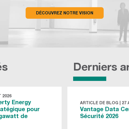
DÉCOUVREZ NOTRE VISION
és
Derniers a
T 2026
erty Energy
ARTICLE DE BLOG
|
27 
ratégique pour
Vantage Data Ce
igawatt de
Sécurité 2026