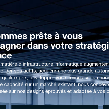
mmes prêts à vous
gner dans votre stratégi
nce
 matière d'infrastructure informatique augmente
olider vos actifs, acquérir une plus grande auton
t qualité-prix, développer vos services sur un n
e capacité sur un marché existant, nous concev
asée sur nos designs éprouvés et adaptée à vos b