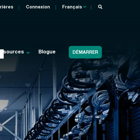
rières
Connexion
Français
T
ssources
Blogue
DÉMARRER