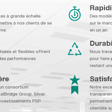
Rapidi
tes à grande échelle
Des modèle
ttre à nos clients de se
sur le mar
rme.
en un an.
Durabi
sées et flexibles offrent
Nous trava
et des performances
pour faire
restant un
ère
Satisf
un consortium
Notre exce
talBridge Group, Silver
transparenc
Investissements PSP.
permettent 
clientèle 