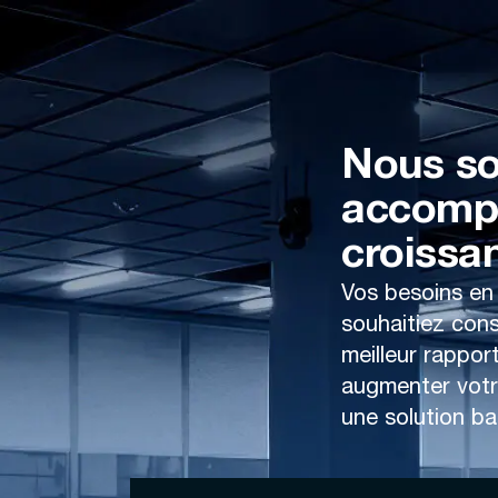
Nous so
accompa
croissa
Vos besoins en
souhaitiez cons
meilleur rappor
augmenter votr
une solution b