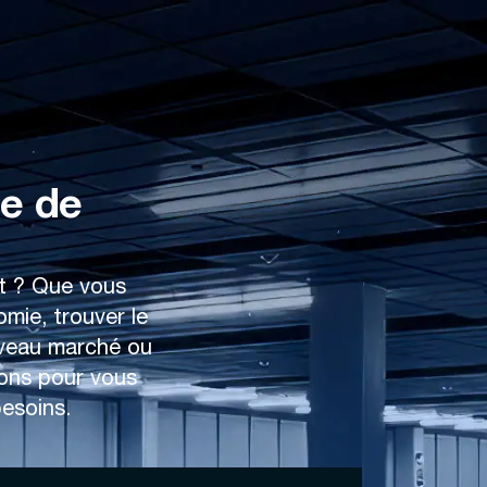
e de
nt ? Que vous
omie, trouver le
ouveau marché ou
rons pour vous
esoins.