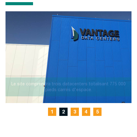
MW
Le site comprendra trois datacenters totalisant 775 000
pieds carrés d'espace.
1
2
3
4
5