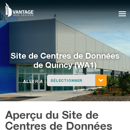
Skip
to
content
Site de Centres de Données
de
Quincy (WA1)
SÉLECTIONNER
ALLER À :
Aperçu du Site de
Centres de Données