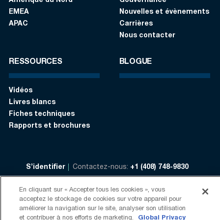
Amérique du Nord
Gouvernance
EMEA
Nouvelles et évènements
APAC
Carrières
Nous contacter
RESSOURCES
BLOGUE
Vidéos
Livres blancs
Fiches techniques
Rapports et brochures
S’identifier
Contactez-nous:
+1 (408) 748-9830
En cliquant sur « Accepter tous les cookies », vous
Suivez-nous:
acceptez le stockage de cookies sur votre appareil pour
améliorer la navigation sur le site, analyser son utilisation
Conditions d'Utilisation
Politique de confidentialité
et contribuer à nos efforts de marketing.
Global Privacy