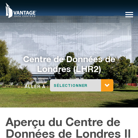
Skip
to
content
Centre de Données
de
Londres (LHR2)
SÉLECTIONNER
ALLER À :
Aperçu du Centre de
Données de Londres II