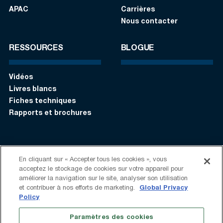
APAC
Carrières
Nous contacter
RESSOURCES
BLOGUE
Vidéos
Livres blancs
Fiches techniques
Rapports et brochures
S’identifier
Contactez-nous:
+1 (408) 748-9830
En cliquant sur « Accepter tous les cookies », vous
acceptez le stockage de cookies sur votre appareil pour
améliorer la navigation sur le site, analyser son utilisation
Suivez-nous:
et contribuer à nos efforts de marketing.
Global Privacy
Policy
Conditions d'Utilisation
Politique de confidentialité
Paramètres des cookies
Déclaration sur l’esclavage moderne