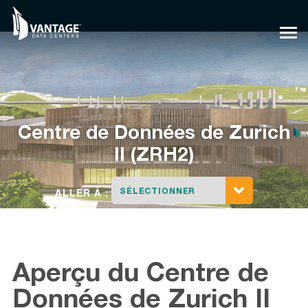
Skip
to
content
Centre de Données
de Zurich
II (ZRH2)
SÉLECTIONNER
ALLER À :
Aperçu du Centre de
Données de Zurich II