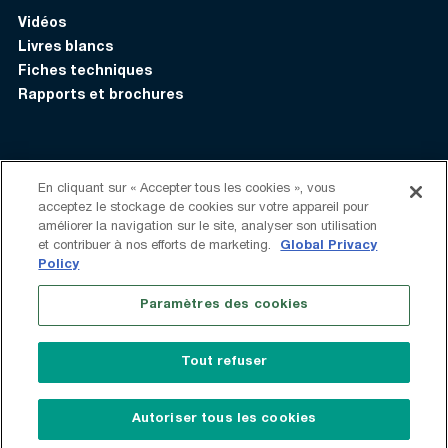
Vidéos
Livres blancs
Fiches techniques
Rapports et brochures
S’identifier
Contactez-nous:
+1 (408) 748-9830
En cliquant sur « Accepter tous les cookies », vous
acceptez le stockage de cookies sur votre appareil pour
améliorer la navigation sur le site, analyser son utilisation
Suivez-nous:
et contribuer à nos efforts de marketing.
Global Privacy
Policy
Conditions d'Utilisation
Politique de confidentialité
Paramètres des cookies
Déclaration sur l’esclavage moderne
Ne vendez pas mes renseignements personnels
Tout refuser
Dites-le
Plan du site
© 2026 Vantage Data Centers
Autoriser tous les cookies