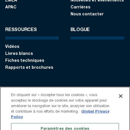
EMEA
Nouvelles et évènements
APAC
Carrières
Nous contacter
RESSOURCES
BLOGUE
Vidéos
Livres blancs
Fiches techniques
Rapports et brochures
S’identifier
Contactez-nous:
+1 (408) 748-9830
En cliquant sur « Accepter tous les cookies », vous
acceptez le stockage de cookies sur votre appareil pour
améliorer la navigation sur le site, analyser son utilisation
Suivez-nous:
et contribuer à nos efforts de marketing.
Global Privacy
Policy
Conditions d'Utilisation
Politique de confidentialité
Paramètres des cookies