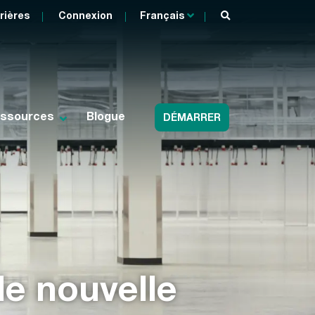
rières
Connexion
Français
ssources
Blogue
DÉMARRER
de nouvelle