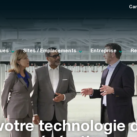
Car
ques
Sites / Emplacements
Entreprise
Re
votre technologie 