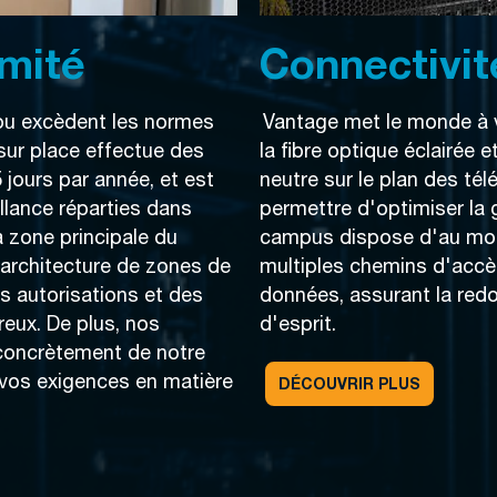
rmité
Connectivit
 ou excèdent les normes
Vantage met le monde à v
 sur place effectue des
la fibre optique éclairée 
5 jours par année, et est
neutre sur le plan des té
lance réparties dans
permettre d'optimiser la 
 zone principale du
campus dispose d'au moin
architecture de zones de
multiples chemins d'accès
es autorisations et des
données, assurant la redo
reux. De plus, nos
d'esprit.
concrètement de notre
 vos exigences en matière
DÉCOUVRIR PLUS