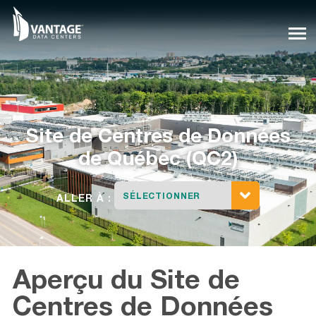
Skip
to
content
Site de Centres de Données
de
Québec (QC2)
SÉLECTIONNER
ALLER À :
Aperçu du Site de
Centres de Données