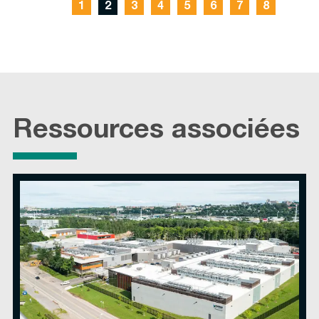
1
2
3
4
5
6
7
8
Ressources associées