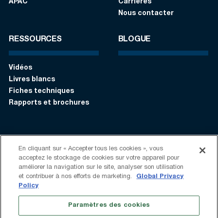
APAC
Carrières
Nous contacter
RESSOURCES
BLOGUE
Vidéos
Livres blancs
Fiches techniques
Rapports et brochures
S’identifier
Contactez-nous:
+1 (408) 748-9830
En cliquant sur « Accepter tous les cookies », vous
acceptez le stockage de cookies sur votre appareil pour
améliorer la navigation sur le site, analyser son utilisation
Suivez-nous:
et contribuer à nos efforts de marketing.
Global Privacy
Policy
Conditions d'Utilisation
Politique de confidentialité
Paramètres des cookies
Déclaration sur l’esclavage moderne