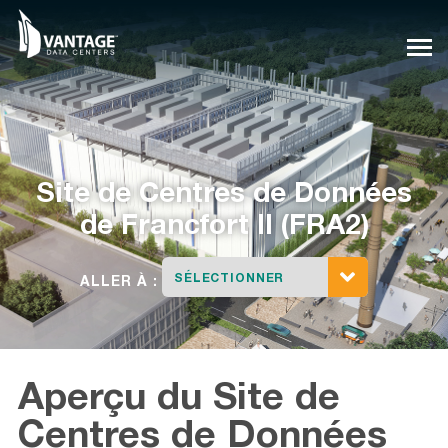
Skip
to
content
Site de Centres de Données
de
Francfort II (FRA2)
SÉLECTIONNER
ALLER À :
Aperçu du Site de
Centres de Données