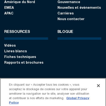
Amérique du Nord
Gouvernance
EMEA
Nouvelles et évènements
APAC
Carrières
Nous contacter
RESSOURCES
BLOGUE
Vidéos
Livres blancs
Fiches techniques
Rapports et brochures
S’identifier
Contactez-nous:
+1 (408) 748-9830
En cliquant sur « Accepter tous les cookies », vous
acceptez le stockage de cookies sur votre appareil pour
améliorer la navigation sur le site, analyser son utilisation
Suivez-nous:
et contribuer à nos efforts de marketing.
Global Privacy
Policy