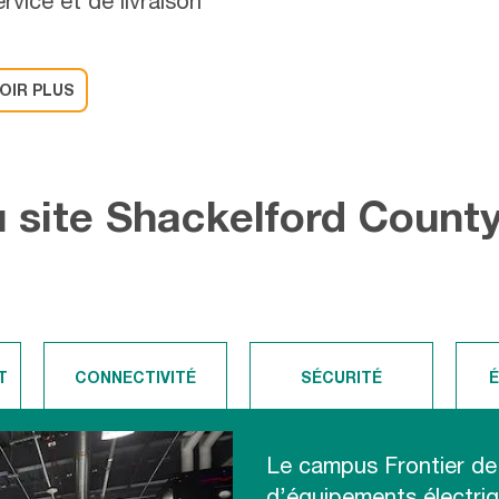
vice et de livraison
OIR PLUS
u site Shackelford Count
T
CONNECTIVITÉ
SÉCURITÉ
Le campus Frontier de