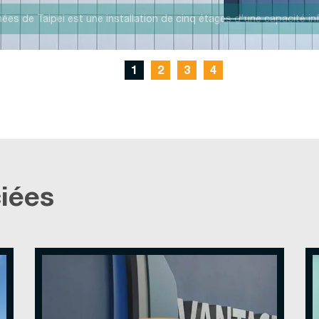
 TPE11 peut accueillir à la fois des déploiements infonuagiques et à
1
2
3
4
iées