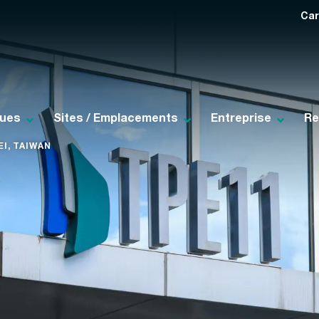
Car
ques
Sites / Emplacements
Entreprise
Re
I, TAIWAN