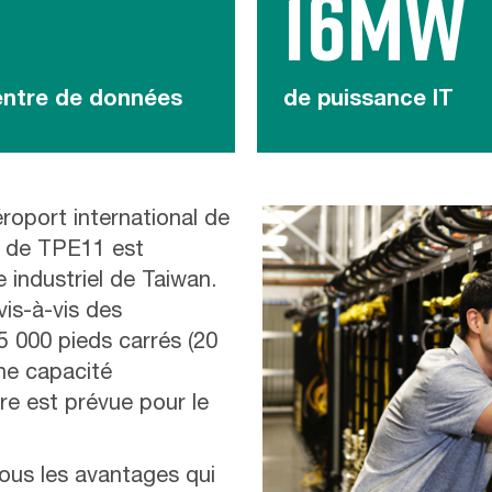
16MW
ntre de données
de puissance IT
éroport international de
r de TPE11 est
 industriel de Taiwan.
vis-à-vis des
 000 pieds carrés (20
ne capacité
e est prévue pour le
tous les avantages qui