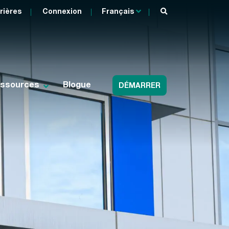
rières
Connexion
Français
ssources
Blogue
DÉMARRER